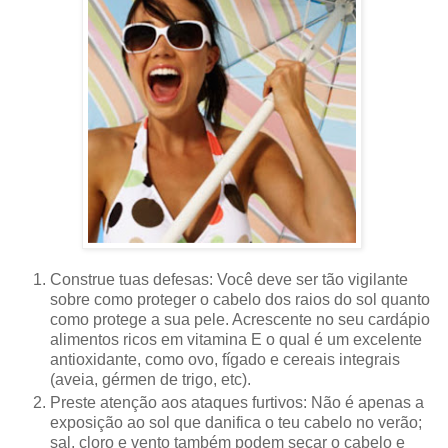
Construe tuas
defesas:
Você deve s
er
tão vigilante
sobre como proteger o
cabelo
dos raios do
sol
quanto
como protege a sua pele.
Acrescente no seu cardápio
alimentos ricos em vitamina E o qual é um excelente
antioxidante, como ovo, fígado e cereais integrais
(aveia, gérmen de trigo, etc).
P
reste atenção aos
ataques furtivos
:
Não é apenas
a
exposição ao sol
que danifica o teu cabelo
no verão;
sal
, cloro e
vento
também podem
secar o cabelo
e