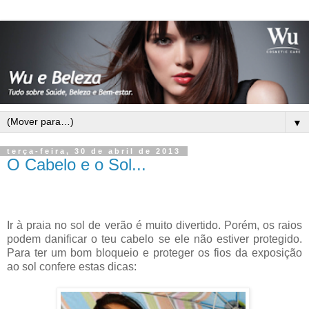
▼
terça-feira, 30 de abril de 2013
O Cabelo e o Sol...
Ir à praia
no
sol de verão
é muito divertido.
Porém,
os
raios
podem
danificar o
teu cabelo se ele não estiver protegido.
Para ter
um bom
bloqueio
e
proteger os fios da
exposição
ao sol
confere estas dicas: