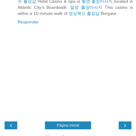
주 출장샵
Hotel Casino & Spa is
통영 출장마사지
located in
Atlantic City's Boardwalk.
밀양 출장마사지
This casino is
within a 10-minute walk of
경상북도 출장샵
Borgata
Responder
‹
›
Página inicial